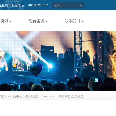
全国统一客服电话：
400 8528 757
新资讯
经典案例
联系我们
首页
>
产品中心
>
数字会议
>
Psoundro
>
带扬声器会议系统