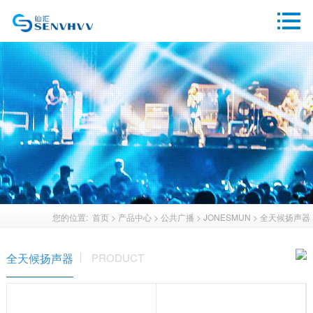
您的位置:
首页
>
产品中心
>
公共广播
>
JONESMUN
>
全天候扬声器
全天候扬声器
PRODUCT